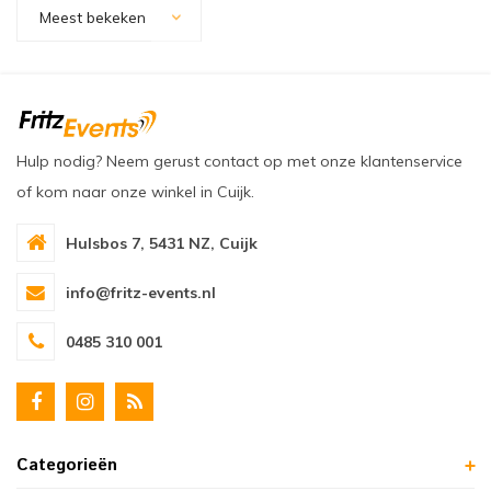
oudvuurfonteinen
ege Kabelhaspels en Accessoires
ablethouders, telefoonhouders & laptop plateaus
Draai
Meest bekeken
oudvuurpoeder
verige statieven
Keybo
uziekstandaards & verlichting
Truss 
Hulp nodig? Neem gerust contact op met onze klantenservice
ownriggers
Wielp
of kom naar onze winkel in Cuijk.
ridbouw
Overi
Hulsbos 7, 5431 NZ, Cuijk
fzetpalen & afzetkoorden
LCD e
info@fritz-events.nl
rukken & stoelen
0485 310 001
Categorieën