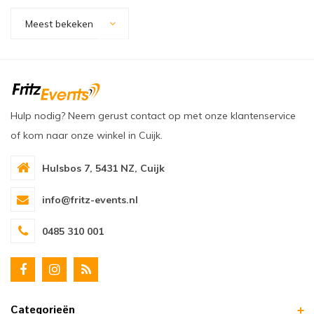
oudvuurfonteinen
ege Kabelhaspels en Accessoires
ablethouders, telefoonhouders & laptop plateaus
Draai
Meest bekeken
oudvuurpoeder
verige statieven
Keybo
uziekstandaards & verlichting
Truss 
ownriggers
Wielp
Hulp nodig? Neem gerust contact op met onze klantenservice
of kom naar onze winkel in Cuijk.
ridbouw
Overi
Hulsbos 7, 5431 NZ, Cuijk
fzetpalen & afzetkoorden
LCD e
info@fritz-events.nl
rukken & stoelen
0485 310 001
Categorieën