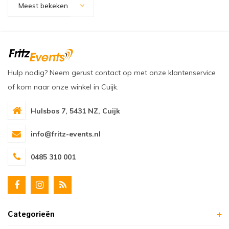
Meest bekeken
oudvuurfonteinen
ege Kabelhaspels en Accessoires
ablethouders, telefoonhouders & laptop plateaus
Draai
oudvuurpoeder
verige statieven
Keybo
uziekstandaards & verlichting
Truss 
Hulp nodig? Neem gerust contact op met onze klantenservice
ownriggers
Wielp
of kom naar onze winkel in Cuijk.
ridbouw
Overi
Hulsbos 7, 5431 NZ, Cuijk
fzetpalen & afzetkoorden
LCD e
info@fritz-events.nl
0485 310 001
rukken & stoelen
Categorieën