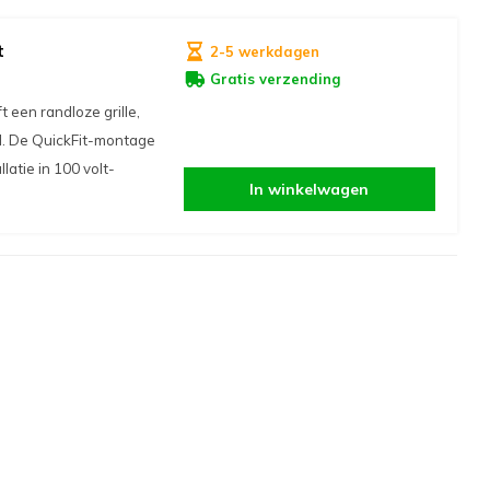
t
2-5 werkdagen
Gratis verzending
een randloze grille,
nd. De QuickFit-montage
atie in 100 volt-
In winkelwagen