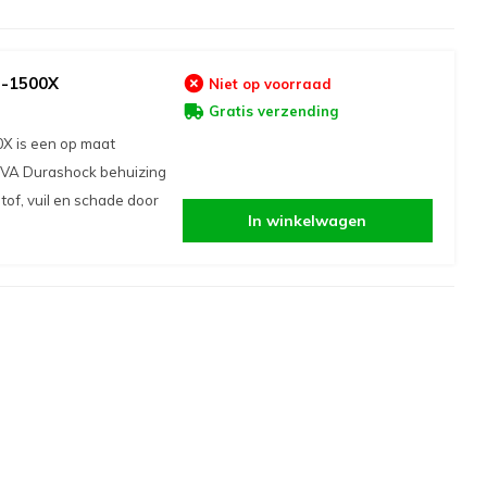
J-1500X
Niet op voorraad
Gratis verzending
X is een op maat
EVA Durashock behuizing
stof, vuil en schade door
In winkelwagen