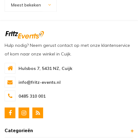
oudvuurfonteinen
ege Kabelhaspels en Accessoires
ablethouders, telefoonhouders & laptop plateaus
Draai
Meest bekeken
oudvuurpoeder
verige statieven
Keybo
uziekstandaards & verlichting
Truss 
Hulp nodig? Neem gerust contact op met onze klantenservice
ownriggers
Wielp
of kom naar onze winkel in Cuijk.
ridbouw
Overi
Hulsbos 7, 5431 NZ, Cuijk
fzetpalen & afzetkoorden
LCD e
info@fritz-events.nl
rukken & stoelen
0485 310 001
Categorieën