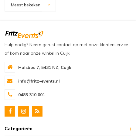
oudvuurfonteinen
ege Kabelhaspels en Accessoires
ablethouders, telefoonhouders & laptop plateaus
Draai
Meest bekeken
oudvuurpoeder
verige statieven
Keybo
uziekstandaards & verlichting
Truss 
Hulp nodig? Neem gerust contact op met onze klantenservice
ownriggers
Wielp
of kom naar onze winkel in Cuijk.
ridbouw
Overi
Hulsbos 7, 5431 NZ, Cuijk
fzetpalen & afzetkoorden
LCD e
info@fritz-events.nl
rukken & stoelen
0485 310 001
Categorieën