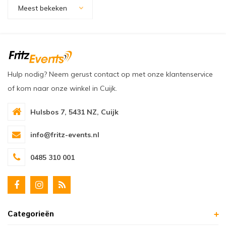
oudvuurfonteinen
ege Kabelhaspels en Accessoires
ablethouders, telefoonhouders & laptop plateaus
Draai
Meest bekeken
oudvuurpoeder
verige statieven
Keybo
uziekstandaards & verlichting
Truss 
Hulp nodig? Neem gerust contact op met onze klantenservice
ownriggers
Wielp
of kom naar onze winkel in Cuijk.
ridbouw
Overi
Hulsbos 7, 5431 NZ, Cuijk
fzetpalen & afzetkoorden
LCD e
info@fritz-events.nl
rukken & stoelen
0485 310 001
Categorieën