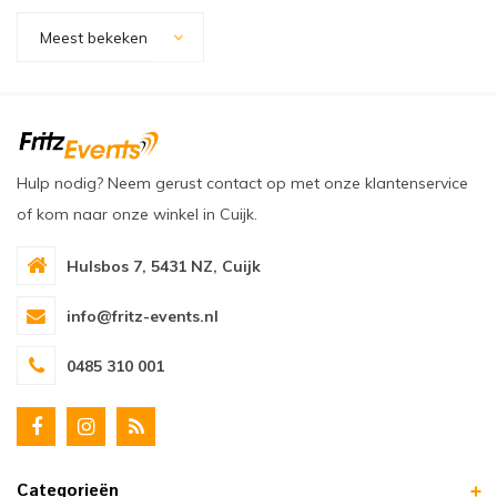
oudvuurfonteinen
ege Kabelhaspels en Accessoires
ablethouders, telefoonhouders & laptop plateaus
Draai
Meest bekeken
oudvuurpoeder
verige statieven
Keybo
uziekstandaards & verlichting
Truss 
ownriggers
Wielp
Hulp nodig? Neem gerust contact op met onze klantenservice
of kom naar onze winkel in Cuijk.
ridbouw
Overi
Hulsbos 7, 5431 NZ, Cuijk
fzetpalen & afzetkoorden
LCD e
info@fritz-events.nl
rukken & stoelen
0485 310 001
Categorieën