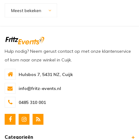
oudvuurfonteinen
ege Kabelhaspels en Accessoires
ablethouders, telefoonhouders & laptop plateaus
Draai
Meest bekeken
oudvuurpoeder
verige statieven
Keybo
uziekstandaards & verlichting
Truss 
ownriggers
Wielp
Hulp nodig? Neem gerust contact op met onze klantenservice
of kom naar onze winkel in Cuijk.
ridbouw
Overi
Hulsbos 7, 5431 NZ, Cuijk
fzetpalen & afzetkoorden
LCD e
info@fritz-events.nl
rukken & stoelen
0485 310 001
Categorieën