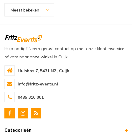
oudvuurfonteinen
ege Kabelhaspels en Accessoires
ablethouders, telefoonhouders & laptop plateaus
Draai
Meest bekeken
oudvuurpoeder
verige statieven
Keybo
uziekstandaards & verlichting
Truss 
ownriggers
Wielp
Hulp nodig? Neem gerust contact op met onze klantenservice
of kom naar onze winkel in Cuijk.
ridbouw
Overi
Hulsbos 7, 5431 NZ, Cuijk
fzetpalen & afzetkoorden
LCD e
info@fritz-events.nl
rukken & stoelen
0485 310 001
Categorieën