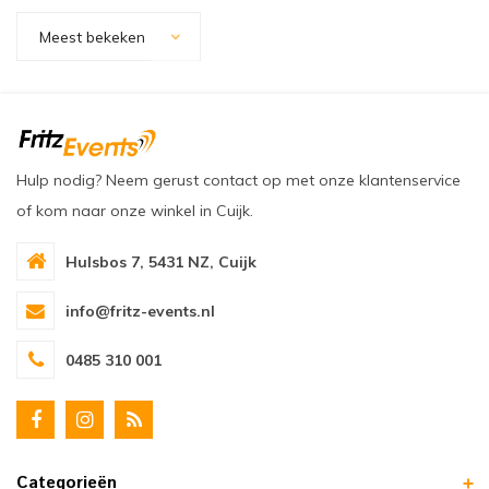
oudvuurfonteinen
ege Kabelhaspels en Accessoires
ablethouders, telefoonhouders & laptop plateaus
Draai
Meest bekeken
oudvuurpoeder
verige statieven
Keybo
uziekstandaards & verlichting
Truss 
ownriggers
Wielp
Hulp nodig? Neem gerust contact op met onze klantenservice
of kom naar onze winkel in Cuijk.
ridbouw
Overi
Hulsbos 7, 5431 NZ, Cuijk
fzetpalen & afzetkoorden
LCD e
info@fritz-events.nl
rukken & stoelen
0485 310 001
Categorieën