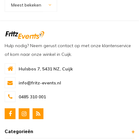
oudvuurfonteinen
ege Kabelhaspels en Accessoires
ablethouders, telefoonhouders & laptop plateaus
Draai
Meest bekeken
oudvuurpoeder
verige statieven
Keybo
uziekstandaards & verlichting
Truss 
Hulp nodig? Neem gerust contact op met onze klantenservice
ownriggers
Wielp
of kom naar onze winkel in Cuijk.
ridbouw
Overi
Hulsbos 7, 5431 NZ, Cuijk
fzetpalen & afzetkoorden
LCD e
info@fritz-events.nl
rukken & stoelen
0485 310 001
Categorieën