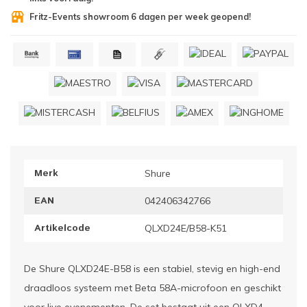
Fritz-Events showroom 6 dagen per week geopend!
ownriggers
Wielp
ridbouw
Overi
fzetpalen & afzetkoorden
LCD e
rukken & stoelen
Merk
Shure
EAN
042406342766
Artikelcode
QLXD24E/B58-K51
De Shure QLXD24E-B58 is een stabiel, stevig en high-end
draadloos systeem met Beta 58A-microfoon en geschikt
voor live evenementen. De set bestaat uit een QLXD4-