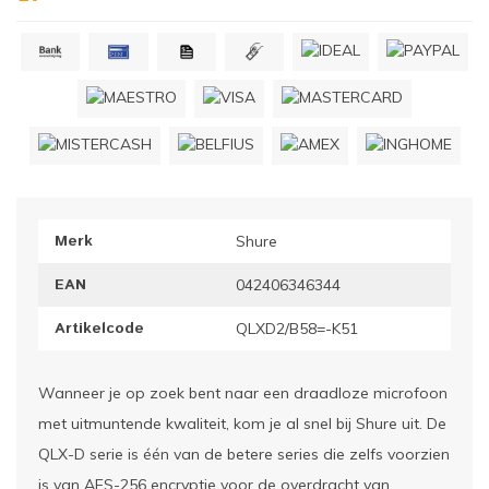
ownriggers
Wielp
ridbouw
Overi
fzetpalen & afzetkoorden
LCD e
rukken & stoelen
Merk
Shure
EAN
042406346344
Artikelcode
QLXD2/B58=-K51
Wanneer je op zoek bent naar een draadloze microfoon
met uitmuntende kwaliteit, kom je al snel bij Shure uit. De
QLX-D serie is één van de betere series die zelfs voorzien
is van AES-256 encryptie voor de overdracht van