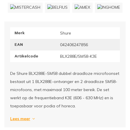
ownriggers
Wielp
ridbouw
Overi
Merk
Shure
fzetpalen & afzetkoorden
LCD e
EAN
042406247856
rukken & stoelen
Artikelcode
BLX288E/SM58-K3E
De Shure BLX288E-SM58 dubbel draadloze microfoonset
bestaat uit 1 BLX288E-ontvanger en 2 draadloze SM58-
microfoons, met maximaal 100 meter bereik. De set
werkt op de frequentieband K3E (606 - 630 MHz) en is
toepasbaar voor podia of horeca.
Lees meer