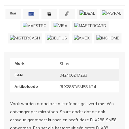
ownriggers
Wielp
ridbouw
Overi
fzetpalen & afzetkoorden
LCD e
rukken & stoelen
Merk
Shure
EAN
042406247283
Artikelcode
BLX288E/SM58-K14
Vaak worden draadloze microfoons geleverd met één
ontvanger per microfoon. Shure dacht dat dit ook
eenvoudiger moest kunnen en heeft deze BLX288-SM58
ontworpen. Een set die bestaat uit één grote BLX88