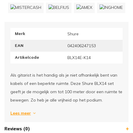
ownriggers
Wielp
ridbouw
Overi
Merk
Shure
fzetpalen & afzetkoorden
LCD e
EAN
042406247153
rukken & stoelen
Artikelcode
BLX14E-K14
Als gitarist is het handig als je niet afhankelijk bent van
kabels of een beperkte ruimte. Deze Shure BLX14 set
geeft je de mogelijk om tot 100 meter door een ruimte te
bewegen. Zo heb je alle vrijheid op het podium.
Lees meer
Reviews (0)