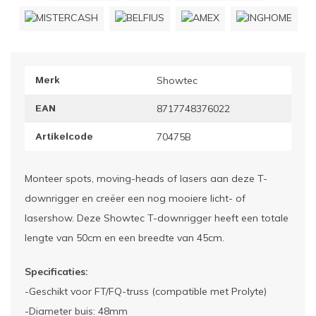
ownriggers
Wielp
ridbouw
Overi
Merk
Showtec
fzetpalen & afzetkoorden
LCD e
EAN
8717748376022
rukken & stoelen
Artikelcode
70475B
Monteer spots, moving-heads of lasers aan deze T-
downrigger en creëer een nog mooiere licht- of
lasershow. Deze Showtec T-downrigger heeft een totale
lengte van 50cm en een breedte van 45cm.
Specificaties:
-Geschikt voor FT/FQ-truss (compatible met Prolyte)
-Diameter buis: 48mm