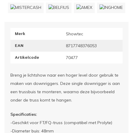
ownriggers
Wielp
ridbouw
Overi
Merk
Showtec
fzetpalen & afzetkoorden
LCD e
EAN
8717748376053
rukken & stoelen
Artikelcode
70477
Breng je lichtshow naar een hoger level door gebruik te
maken van downriggers. Deze single downrigger is aan
een trussbuis te monteren, waarna deze bijvoorbeeld
onder de truss komt te hangen.
Specificaties:
-Geschikt voor FT/FQ-truss (compatibel met Prolyte)
-Diameter buis: 48mm