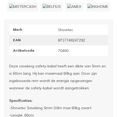
ownriggers
Wielp
ridbouw
Overi
Merk
Showtec
fzetpalen & afzetkoorden
LCD e
EAN
8717748247292
rukken & stoelen
Artikelcode
70460
Deze saveking safety-kabel heeft een dikte van 5mm en
is 60cm lang. Hij kan maximaal 60kg aan. Door zijn
ingebouwde rem wordt de energie opgevangen
wanneer de safety-kabel wordt aangetrokken.
Specificaties:
-Showtec Saveking 5mm 0,6m max 60kg zwart
-Lengte: 60cm