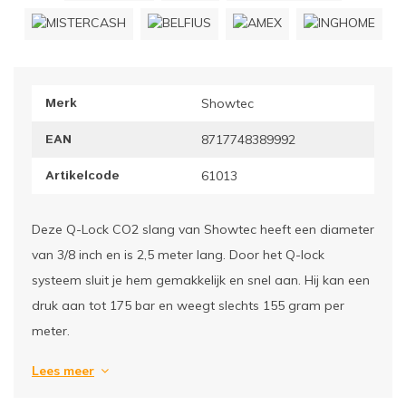
ownriggers
Wielp
ridbouw
Overi
Merk
Showtec
fzetpalen & afzetkoorden
LCD e
EAN
8717748389992
rukken & stoelen
Artikelcode
61013
Deze Q-Lock CO2 slang van Showtec heeft een diameter
van 3/8 inch en is 2,5 meter lang. Door het Q-lock
systeem sluit je hem gemakkelijk en snel aan. Hij kan een
druk aan tot 175 bar en weegt slechts 155 gram per
meter.
Lees meer