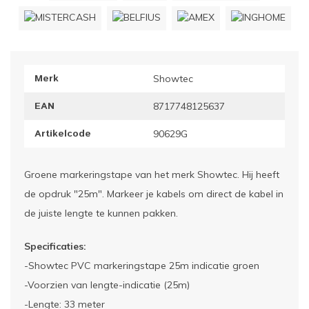
ownriggers
Wielp
ridbouw
Overi
Merk
Showtec
fzetpalen & afzetkoorden
LCD e
EAN
8717748125637
rukken & stoelen
Artikelcode
90629G
Groene markeringstape van het merk Showtec. Hij heeft
de opdruk "25m". Markeer je kabels om direct de kabel in
de juiste lengte te kunnen pakken.
Specificaties:
-Showtec PVC markeringstape 25m indicatie groen
-Voorzien van lengte-indicatie (25m)
-Lengte: 33 meter