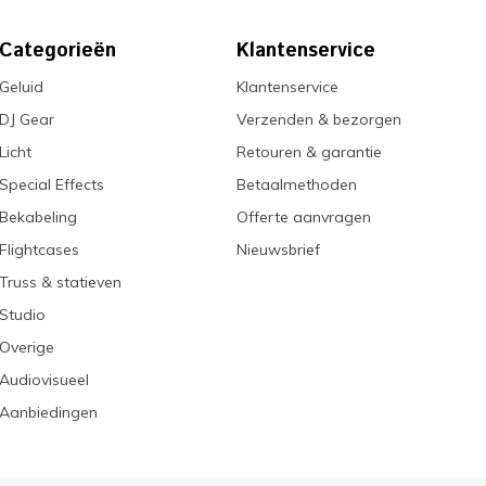
Categorieën
Klantenservice
Geluid
Klantenservice
DJ Gear
Verzenden & bezorgen
Licht
Retouren & garantie
Special Effects
Betaalmethoden
Bekabeling
Offerte aanvragen
Flightcases
Nieuwsbrief
Truss & statieven
Studio
Overige
Audiovisueel
Aanbiedingen