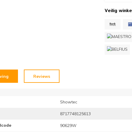
Veilig winke
jving
Reviews
Showtec
8717748125613
elcode
90629W