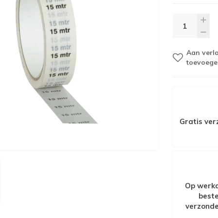
Aan verla
toevoege
Gratis ver
Op werkd
beste
verzonde