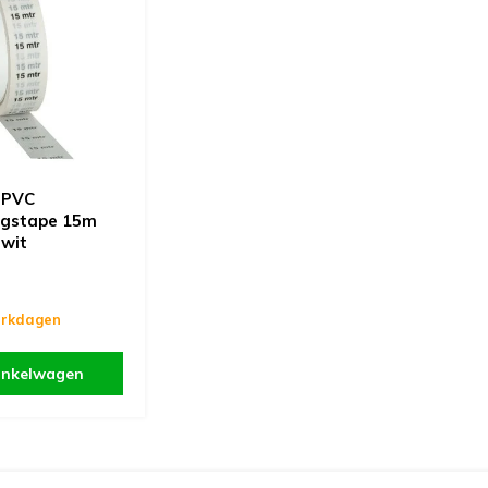
 PVC
ngstape 15m
 wit
erkdagen
inkelwagen