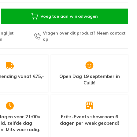
Voeg toe aan winkelwagen
nglijst
Vragen over dit product? Neem contact
n
op
zending vanaf €75,-
Open Dag 19 september in
Cuijk!
agen voor 21:00u
Fritz-Events showroom 6
ld, zelfde dag
dagen per week geopend!
n! Mits voorradig.