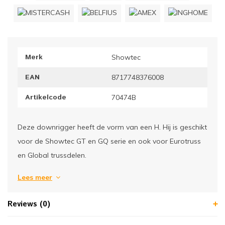
ownriggers
Wielp
ridbouw
Overi
Merk
Showtec
fzetpalen & afzetkoorden
LCD e
EAN
8717748376008
rukken & stoelen
Artikelcode
70474B
Deze downrigger heeft de vorm van een H. Hij is geschikt
voor de Showtec GT en GQ serie en ook voor Eurotruss
en Global trussdelen.
Lees meer
Reviews (0)