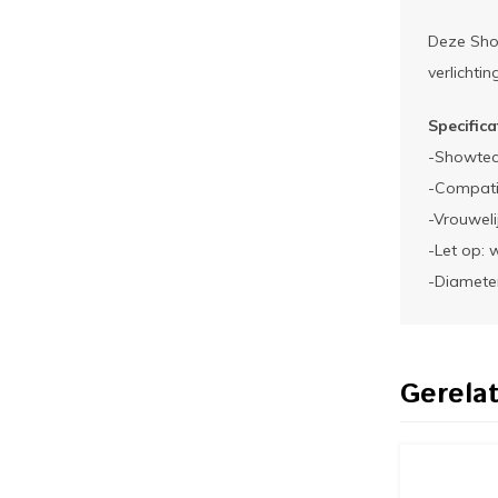
Deze Show
verlichti
Specifica
-Showtec 
-Compatib
-Vrouweli
-Let op: 
-Diamete
Gerela