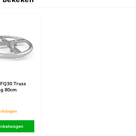
 bekeken
FQ30 Truss
ing 80cm
erkdagen
inkelwagen