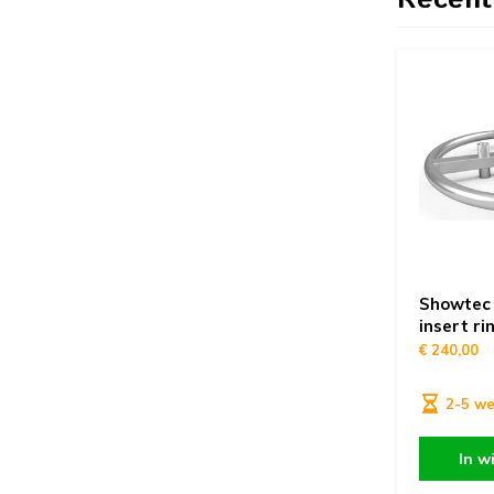
Recent
Showtec 
insert r
€ 240,00
2-5 w
In w