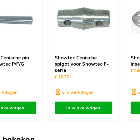
Conische pin
Showtec Conische
Sho
wtec P/F/G
spigot voor Showtec F-
ins
serie
€ 24
€ 10,35
erkdagen
2-5 werkdagen
inkelwagen
In winkelwagen