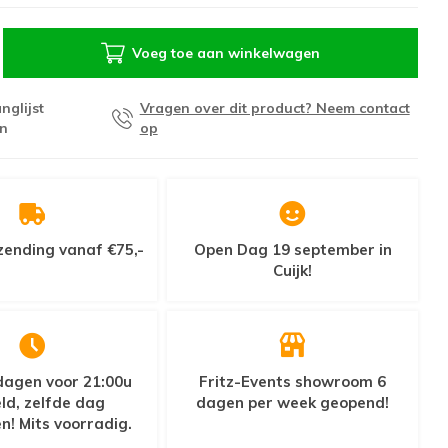
Voeg toe aan winkelwagen
nglijst
Vragen over dit product? Neem contact
n
op
zending vanaf €75,-
Open Dag 19 september in
Cuijk!
agen voor 21:00u
Fritz-Events showroom 6
ld, zelfde dag
dagen per week geopend!
n! Mits voorradig.