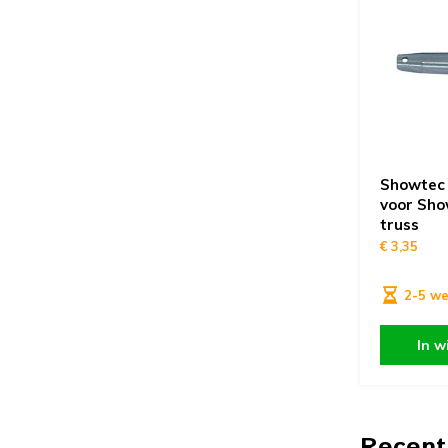
Showtec 
voor Sho
truss
€ 3,35
2-5 w
In w