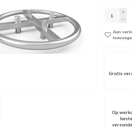
Aan verla
toevoege
Gratis ver
Op werkd
beste
verzonde