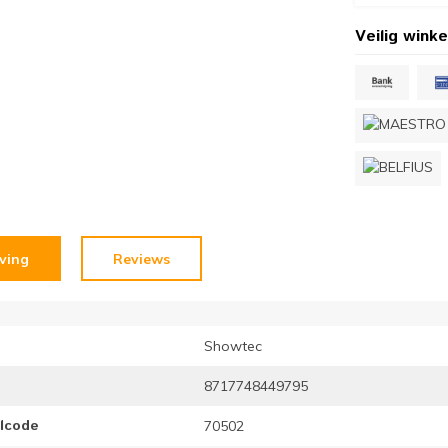
Veilig winke
jving
Reviews
Showtec
8717748449795
elcode
70502