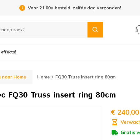
Open Dag 19 september in Cuijk!
 effects!
g naar Home
Home
FQ30 Truss insert ring 80cm
ec
FQ30 Truss insert ring 80cm
€ 240,00
Verwach
Gratis 