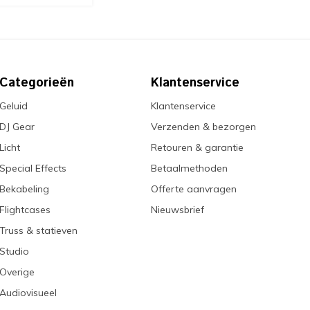
Categorieën
Klantenservice
Geluid
Klantenservice
DJ Gear
Verzenden & bezorgen
Licht
Retouren & garantie
Special Effects
Betaalmethoden
Bekabeling
Offerte aanvragen
Flightcases
Nieuwsbrief
Truss & statieven
Studio
Overige
Audiovisueel