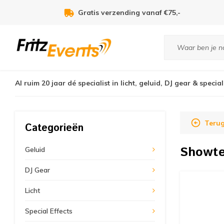
Voor 21:00u besteld, zelfde dag verzonden!
Al ruim 20 jaar dé specialist in licht, geluid, DJ gear & special
Teru
Categorieën
Showt
Geluid
DJ Gear
Licht
Special Effects