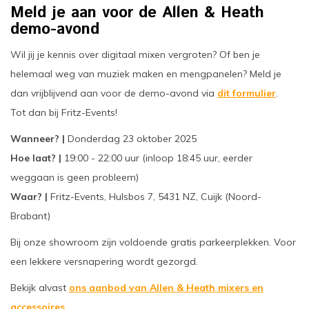
Meld je aan voor de Allen & Heath
oudvuurfonteinen
ege Kabelhaspels en Accessoires
ablethouders, telefoonhouders & laptop plateaus
Draai
demo-avond
oudvuurpoeder
verige statieven
Keybo
Wil jij je kennis over digitaal mixen vergroten? Of ben je
helemaal weg van muziek maken en mengpanelen? Meld je
uziekstandaards & verlichting
Truss 
dan vrijblijvend aan voor de demo-avond
via
dit formulier
.
ownriggers
Wielp
Tot dan bij Fritz-Events!
Wanneer? |
Donderdag 23 oktober 2025
ridbouw
Overi
Hoe laat? |
19:00 - 22:00 uur (inloop 18:45 uur, eerder
weggaan is geen probleem)
fzetpalen & afzetkoorden
LCD e
Waar? |
Fritz-Events, Hulsbos 7, 5431 NZ, Cuijk (Noord-
rukken & stoelen
Brabant)
Bij onze showroom zijn voldoende gratis parkeerplekken. Voor
een lekkere versnapering wordt gezorgd.
Bekijk alvast
ons aanbod van Allen & Heath mixers en
accessoires
.