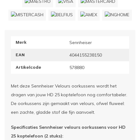
ownriggers
Wielp
ridbouw
Overi
Merk
Sennheiser
fzetpalen & afzetkoorden
LCD e
EAN
4044155238150
rukken & stoelen
Artikelcode
578880
Met deze Sennheiser Velours oorkussens wordt het
dragen van jouw HD 25 koptelefoon nog comfortabeler.
De oorkussens zijn gemaakt van velours, ofwel fluweel:
een zachte, gladde stof die fijn aanvoelt.
Specificaties Sennheiser velours oorkussens voor HD
25 koptelefoon (2 stuks):