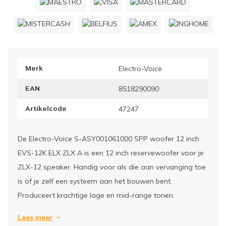
ownriggers
Wielp
ridbouw
Overi
Merk
Electro-Voice
fzetpalen & afzetkoorden
LCD e
EAN
8518290090
rukken & stoelen
Artikelcode
47247
De Electro-Voice S-ASY001061000 SPP woofer 12 inch
EVS-12K ELX ZLX A is een 12 inch reservewoofer voor je
ZLX-12 speaker. Handig voor als die aan vervanging toe
is of je zelf een systeem aan het bouwen bent.
Produceert krachtige lage en mid-range tonen.
Lees meer