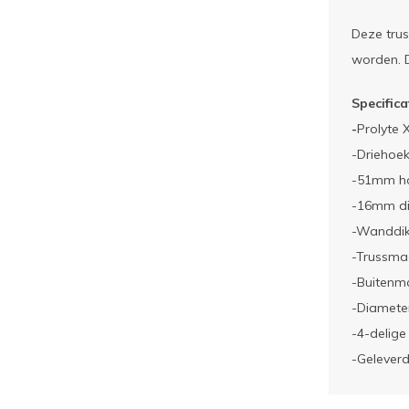
Deze trus
worden. D
Specifica
-
Prolyte 
-Driehoek
-51mm h
-16mm di
-Wanddi
-Trussma
-Buitenm
-Diameter
-4-delige
-Gelever