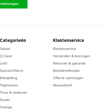
inkelwagen
Categorieën
Klantenservice
Geluid
Klantenservice
DJ Gear
Verzenden & bezorgen
Licht
Retouren & garantie
Special Effects
Betaalmethoden
Bekabeling
Offerte aanvragen
Flightcases
Nieuwsbrief
Truss & statieven
Studio
Overige