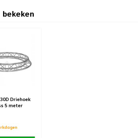
 bekeken
X30D Driehoek
ss 5 meter
erkdagen