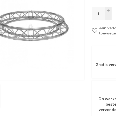
Aan verla
toevoege
Gratis ver
Op werkd
beste
verzonde