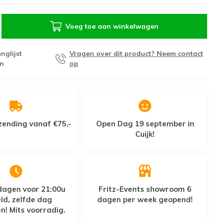
Voeg toe aan winkelwagen
nglijst
Vragen over dit product? Neem contact
n
op
zending vanaf €75,-
Open Dag 19 september in
Cuijk!
agen voor 21:00u
Fritz-Events showroom 6
ld, zelfde dag
dagen per week geopend!
n! Mits voorradig.