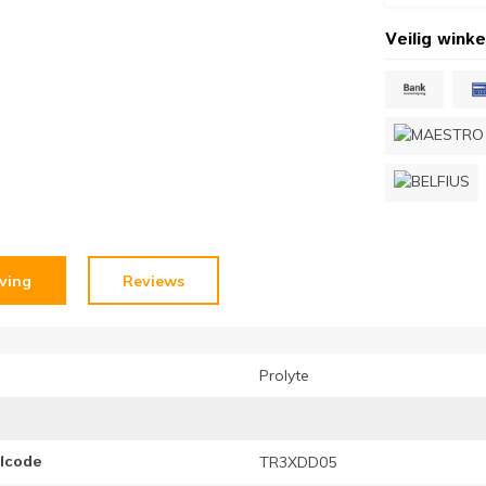
Veilig winke
jving
Reviews
Prolyte
elcode
TR3XDD05