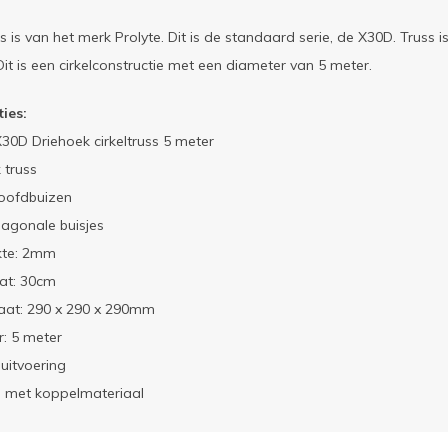
s is van het merk Prolyte. Dit is de standaard serie, de X30D. Truss
it is een cirkelconstructie met een diameter van 5 meter.
ties:
X30D Driehoek cirkeltruss 5 meter
 truss
oofdbuizen
agonale buisjes
kte: 2mm
at: 30cm
aat: 290 x 290 x 290mm
: 5 meter
 uitvoering
d met koppelmateriaal