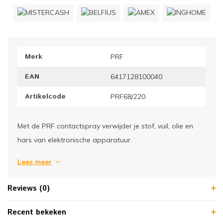
ownriggers
Wielp
ridbouw
Overi
Merk
PRF
fzetpalen & afzetkoorden
LCD e
EAN
6417128100040
rukken & stoelen
Artikelcode
PRF68/220
Met de PRF contactspray verwijder je stof, vuil, olie en
hars van elektronische apparatuur.
Lees meer
Reviews (0)
Recent bekeken