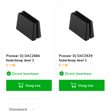
0 Volt geluidsinstallaties
J Sets
ichtsturing
loeistoffen
troomkabels
latenkoffers & platentassen
icrofoonstatieven
tudio randapparatuur
eserve onderdelen
Mengp
Draag
Drum 
In-ea
Kopte
Audio
Mengp
Pinsp
Spieg
Dimm
G6.35
Verli
Elekt
Tulp 
Audio
Patch
DMX v
380V 
Overi
D-Sub
Table
Schot
19 in
Produ
Truss 
Luids
Micro
Theat
Podiu
Pipe 
Balk
optelefoons
J Draaitafels
uitenverlichting
O2 effecten
atakabels
latenkasten
tatiefadapters & truss adapters
udio inrichting & akoestiek
leding & merchandise
Dante
Vloer
Studi
Kopte
Spea
Draai
Switc
G9.5 
Overi
Elekt
USB-C
Audio
Signa
DMX t
380V 
HDMI 
Micro
Sluiti
Overi
Overi
Truss
Broad
Podiu
Pipe 
Riggi
udio afspeelapparatuur
latenspeler naalden & draaitafel elementen
ampen
aldoek systemen
ideokabels
 inch racks
heaterdoeken
tudio multikabels
ehoorbescherming
Studi
Zwane
Overi
Draad
GX9.5
Powde
Light
Mini 
Speak
Stroo
Video
Fligh
Hoek
19 in
Micro
Truss
Zwane
Pipe 
Boomb
andapparatuur
J effecten & samplers
erlichting toebehoren
ffectcontrollers
ultikabels & multiconnectors
lightbags
odiumdelen
J meubels
ereedschappen
Insta
USB-m
Analo
DMX V
GY9.5
XLR n
Audio
Water
Coax 
Lichte
Rubbe
Stati
Micro
egafoons
J accessoires
ED verlichting met accu
entilators
abelbruggen
D koffers & CD mappen
ipe and drape
tudio accessoires
ritz-Events cadeaubonnen
Speak
Overi
Audio
Overi
Jack 
Overi
Overi
DMX-c
Schar
Micro
Pioneer DJ DAC2684
Pioneer DJ DAC3539
faderknop deel 1
faderknop deel 1
€ 7,95
€ 7,95
verige
J-booths
chuimmachines
tagebox
uziekinstrument statieven
tudio bundels
teekwagens & trolleys
Speak
Shotg
Draad
Spea
Stro
Speak
Overi
Micro
Direct leverbaar
Direct leverbaar
ortable audio recording
ecksavers
pecial effect onderdelen
abelbinders
akels & rigging
Line 
Andro
Overi
Stroo
Specia
Fligh
Micro
Voeg toe
Voeg toe
odcast gear
J Speakers
ecial effect flightcases
rimpkous
afety kabels
Speak
Micro
USB-C
Oplaa
Stati
pecial effect accessoires
abel accessoires
aptopstandaards
Micro
Spieg
Standaard