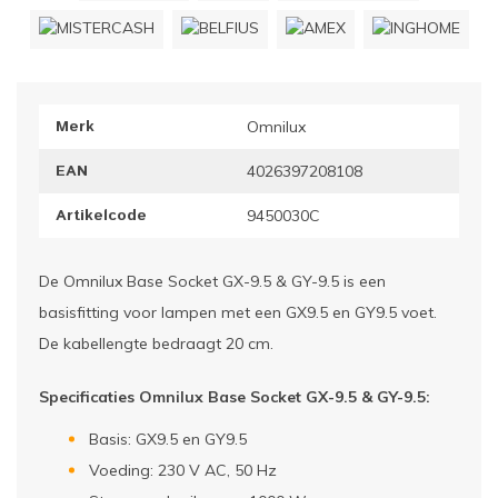
ownriggers
Wielp
ridbouw
Overi
Merk
Omnilux
fzetpalen & afzetkoorden
LCD e
EAN
4026397208108
rukken & stoelen
Artikelcode
9450030C
De Omnilux Base Socket GX-9.5 & GY-9.5 is een
basisfitting voor lampen met een GX9.5 en GY9.5 voet.
De kabellengte bedraagt 20 cm.
Specificaties Omnilux Base Socket GX-9.5 & GY-9.5:
Basis: GX9.5 en GY9.5
Voeding: 230 V AC, 50 Hz