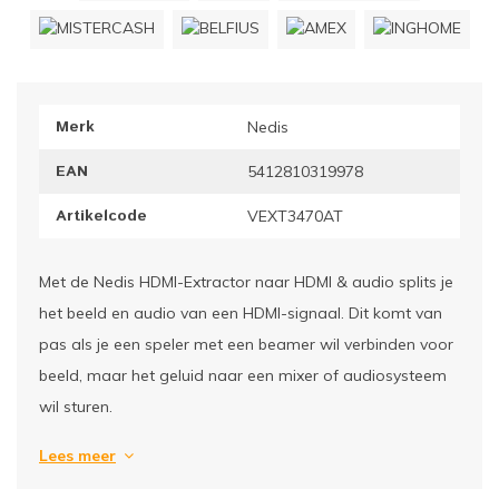
ownriggers
Wielp
ridbouw
Overi
Merk
Nedis
fzetpalen & afzetkoorden
LCD e
EAN
5412810319978
rukken & stoelen
Artikelcode
VEXT3470AT
Met de Nedis HDMI-Extractor naar HDMI & audio splits je
het beeld en audio van een HDMI-signaal. Dit komt van
pas als je een speler met een beamer wil verbinden voor
beeld, maar het geluid naar een mixer of audiosysteem
wil sturen.
Lees meer