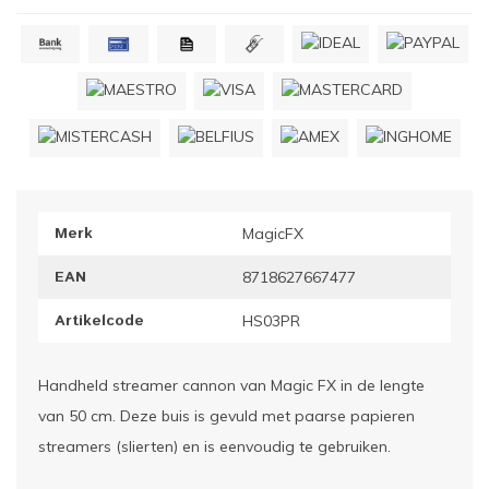
ownriggers
Wielp
ridbouw
Overi
fzetpalen & afzetkoorden
LCD e
rukken & stoelen
Merk
MagicFX
EAN
8718627667477
Artikelcode
HS03PR
Handheld streamer cannon van Magic FX in de lengte
van 50 cm. Deze buis is gevuld met paarse papieren
streamers (slierten) en is eenvoudig te gebruiken.