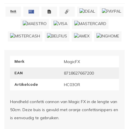
ownriggers
Wielp
ridbouw
Overi
fzetpalen & afzetkoorden
LCD e
rukken & stoelen
Merk
MagicFX
EAN
8718627667200
Artikelcode
HC03OR
Handheld confetti cannon van Magic FX in de lengte van
50cm. Deze buis is gevuld met oranje confettisnippers en
is eenvoudig te gebruiken.