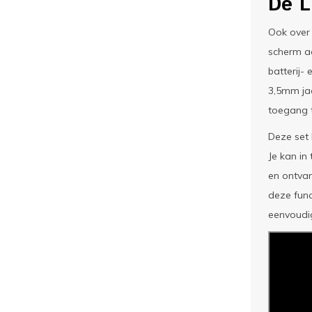
De L
Ook over
scherm aa
batterij-
3,5mm jac
toegang t
Deze set 
Je kan in
en ontvan
deze func
eenvoudi