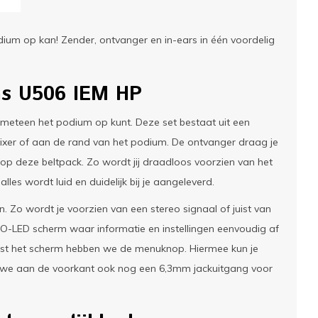
ium op kan! Zender, ontvanger en in-ears in één voordelig
ms U506 IEM HP
meteen het podium op kunt. Deze set bestaat uit een
 mixer of aan de rand van het podium. De ontvanger draag je
n op deze beltpack. Zo wordt jij draadloos voorzien van het
lles wordt luid en duidelijk bij je aangeleverd.
. Zo wordt je voorzien van een stereo signaal of juist van
k O-LED scherm waar informatie en instellingen eenvoudig af
naast het scherm hebben we de menuknop. Hiermee kun je
en we aan de voorkant ook nog een 6,3mm jackuitgang voor