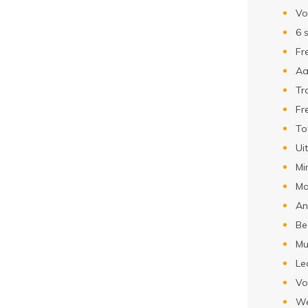
Vo
6 
Fr
Aa
Tr
Fr
To
Ui
Mi
Ma
An
Be
Mu
Le
Vo
We