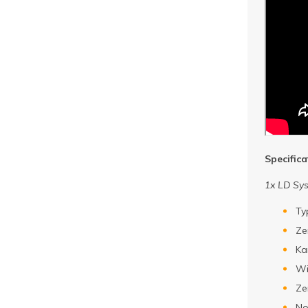
Specific
1x LD Sy
Ty
Ze
Ka
Wi
Ze
No