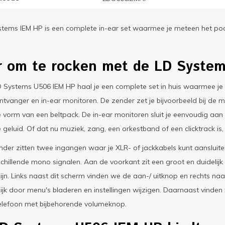
tems IEM HP is een complete in-ear set waarmee je meteen het pod
r om te rocken met de LD Syste
 Systems U506 IEM HP haal je een complete set in huis waarmee je 
ntvanger en in-ear monitoren. De zender zet je bijvoorbeeld bij de
 de vorm van een beltpack. De in-ear monitoren sluit je eenvoudig aa
geluid. Of dat nu muziek, zang, een orkestband of een clicktrack is, a
der zitten twee ingangen waar je XLR- of jackkabels kunt aansluiten
chillende mono signalen. Aan de voorkant zit een groot en duidelij
zijn. Links naast dit scherm vinden we de aan-/ uitknop en rechts 
jk door menu's bladeren en instellingen wijzigen. Daarnaast vind
elefoon met bijbehorende volumeknop.