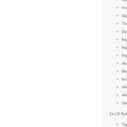
Fr
Si
To
Dy
In
In
In
An
Be
In
We
Af
Ge
1x LD Sy
Ty