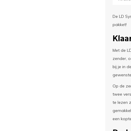
De LD Sys
pakket!
Klaa
Met de LD
zender, o
bij je in
gewenste 
Op de zen
twee vers
te lezen 
gemakkeli
een kopt