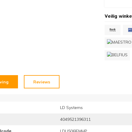
Veilig winke
jving
Reviews
LD Systems
4049521396311
elcode
LDU506IEMHP