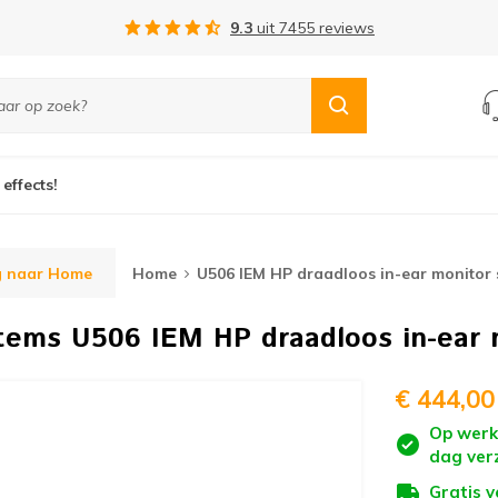
Gratis verzending vanaf €75,-
 effects!
g naar Home
Home
U506 IEM HP draadloos in-ear monitor 
stems
U506 IEM HP draadloos in-ear 
€ 444,00
Op werk
dag ver
Gratis 