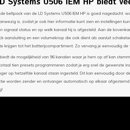
D Systems U506 IEM HP biedt ve
 de beltpack van de LD Systems U506 IEM HP is goed nagedacht. wa
nwezig is, zodat je ook hier informatie kunt zien en instellingen kun
 en signaal status en op welk kanaal hij is afgesteld. Aan de bovenk
k aansluiting en een volumeknop die ook dient als aan/uit schakela
e krijgen tot het batterijcompartiment. Zo vervang je eenvoudig de
biedt de mogelijkheid van 96 kanalen waar je hem op af kan stemm
 totaal tien presets programmeren zodat je erg snel de gewenste inst
ger op hetzelfde kanaal staan ingesteld. Dit kan eenvoudig door d
tie worden zender en ontvanger automatisch op elkaar afgestemd. Z
g!