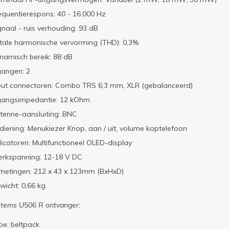
equentierespons: 40 - 16.000 Hz
gnaal - ruis verhouding: 93 dB
tale harmonische vervorming (THD): 0,3%
namisch bereik: 88 dB
gangen: 2
put connectoren: Combo TRS 6,3 mm, XLR (gebalanceerd)
gangsimpedantie: 12 kOhm
tenne-aansluiting: BNC
diening: Menukiezer Knop, aan / uit, volume koptelefoon
dicatoren: Multifunctioneel OLED-display
rkspanning: 12-18 V DC
metingen: 212 x 43 x 123mm (BxHxD)
wicht: 0,66 kg
stems U506 R ontvanger:
pe: beltpack