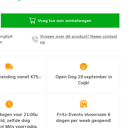
Voeg toe aan winkelwagen
nglijst
Vragen over dit product? Neem contact
n
op
zending vanaf €75,-
Open Dag 19 september in
Cuijk!
agen voor 21:00u
Fritz-Events showroom 6
ld, zelfde dag
dagen per week geopend!
n! Mits voorradig.