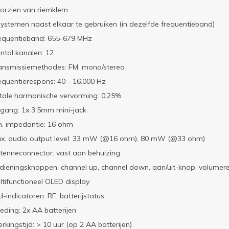
orzien van riemklem
systemen naast elkaar te gebruiken (in dezelfde frequentieband)
equentieband: 655-679 MHz
ntal kanalen: 12
ansmissiemethodes: FM, mono/stereo
equentierespons: 40 - 16.000 Hz
tale harmonische vervorming: 0,25%
tgang: 1x 3,5mm mini-jack
n. impedantie: 16 ohm
x. audio output level: 33 mW (@16 ohm), 80 mW (@33 ohm)
tenneconnector: vast aan behuizing
dieningsknoppen: channel up, channel down, aan/uit-knop, volumer
ltifunctioneel OLED display
d-indicatoren: RF, batterijstatus
eding: 2x AA batterijen
rkingstijd: > 10 uur (op 2 AA batterijen)