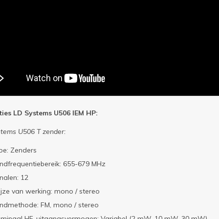
aties LD Systems U506 IEM HP:
stems U506 T zender:
pe: Zenders
ndfrequentiebereik: 655-679 MHz
nalen: 12
jze van werking: mono / stereo
ndmethode: FM, mono / stereo
minaal HF-uitgangsvermogen: Variabel (2 mW, 10 mW, 30 mW)