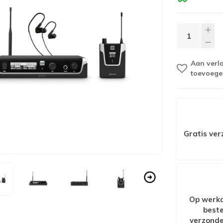
Aan verla
toevoege
Gratis ver
Op werkd
beste
verzonde