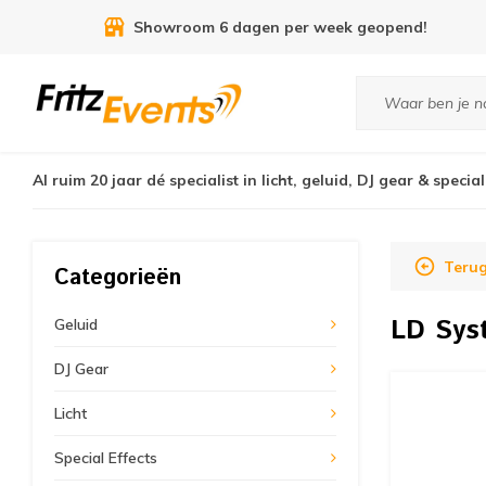
9.3
uit
7455
reviews
Al ruim 20 jaar dé specialist in licht, geluid, DJ gear & special
Teru
Categorieën
LD Sy
Geluid
DJ Gear
Licht
Special Effects