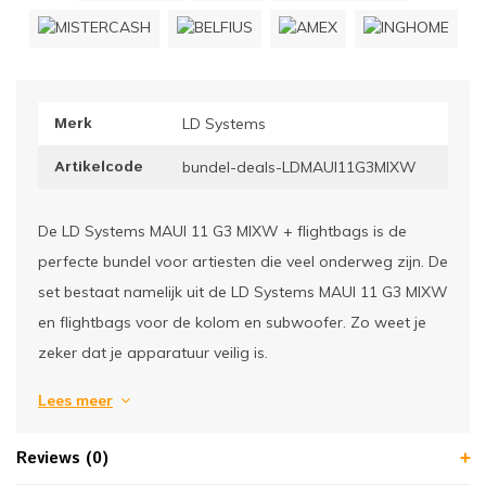
ownriggers
Wielp
ridbouw
Overi
Merk
LD Systems
fzetpalen & afzetkoorden
LCD e
Artikelcode
bundel-deals-LDMAUI11G3MIXW
rukken & stoelen
De LD Systems MAUI 11 G3 MIXW + flightbags is de
perfecte bundel voor artiesten die veel onderweg zijn. De
set bestaat namelijk uit de LD Systems MAUI 11 G3 MIXW
en flightbags voor de kolom en subwoofer. Zo weet je
zeker dat je apparatuur veilig is.
Lees meer
Reviews (0)