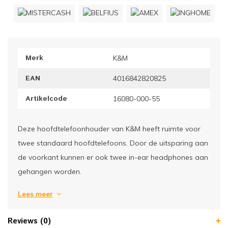
ownriggers
Wielp
ridbouw
Overi
Merk
K&M
fzetpalen & afzetkoorden
LCD e
EAN
4016842820825
rukken & stoelen
Artikelcode
16080-000-55
Deze hoofdtelefoonhouder van K&M heeft ruimte voor
twee standaard hoofdtelefoons. Door de uitsparing aan
de voorkant kunnen er ook twee in-ear headphones aan
gehangen worden.
Lees meer
Reviews (0)