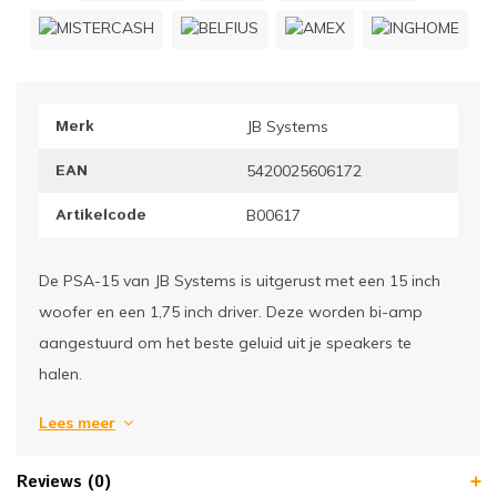
ownriggers
Wielp
ridbouw
Overi
Merk
JB Systems
fzetpalen & afzetkoorden
LCD e
EAN
5420025606172
rukken & stoelen
Artikelcode
B00617
De PSA-15 van JB Systems is uitgerust met een 15 inch
woofer en een 1,75 inch driver. Deze worden bi-amp
aangestuurd om het beste geluid uit je speakers te
halen.
Lees meer
Reviews (0)