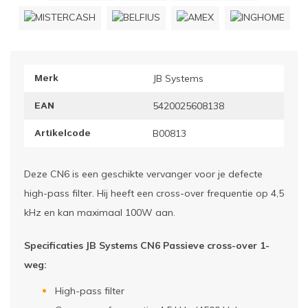
ownriggers
Wielp
ridbouw
Overi
Merk
JB Systems
fzetpalen & afzetkoorden
LCD e
EAN
5420025608138
rukken & stoelen
Artikelcode
B00813
Deze CN6 is een geschikte vervanger voor je defecte
high-pass filter. Hij heeft een cross-over frequentie op 4,5
kHz en kan maximaal 100W aan.
Specificaties JB Systems CN6 Passieve cross-over 1-
weg:
High-pass filter