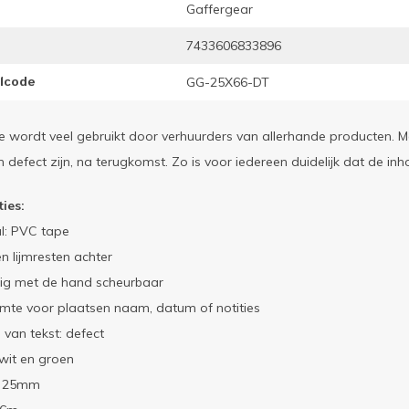
Gaffergear
7433606833896
elcode
GG-25X66-DT
 wordt veel gebruikt door verhuurders van allerhande producten. 
 defect zijn, na terugkomst. Zo is voor iedereen duidelijk dat de inh
ties:
l: PVC tape
n lijmresten achter
ig met de hand scheurbaar
imte voor plaatsen naam, datum of notities
 van tekst: defect
 wit en groen
: 25mm