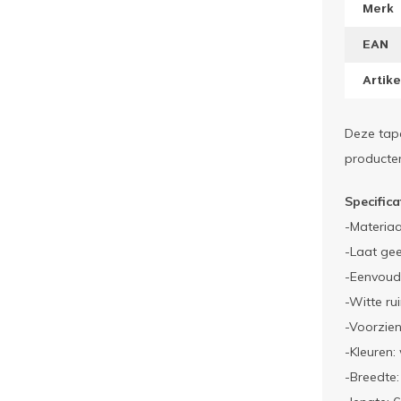
Merk
EAN
Artik
Deze tape
producten
Specifica
-Materiaa
-Laat gee
-Eenvoud
-Witte ru
-Voorzien
-Kleuren:
-Breedte