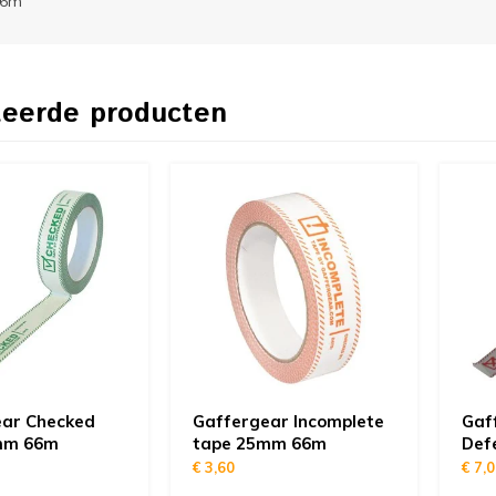
66m
teerde producten
ar Checked
Gaffergear Incomplete
Gaf
mm 66m
tape 25mm 66m
Def
€ 3,60
€ 7,