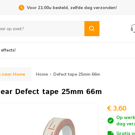
Open Dag 19 september in Cuijk!
 effects!
g naar Home
Home
Defect tape 25mm 66m
gear
Defect tape 25mm 66m
€ 3,60
Op werk
dag ver
Gratis 