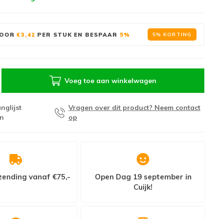
OOR
€3,42
PER STUK EN BESPAAR
5%
5% KORTING
Voeg toe aan winkelwagen
nglijst
Vragen over dit product? Neem contact
n
op
zending vanaf €75,-
Open Dag 19 september in
Cuijk!