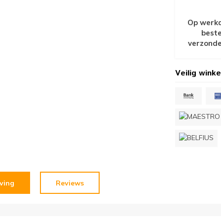
Op werkd
beste
verzonde
Veilig winke
jving
Reviews