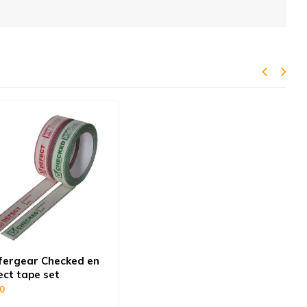
fergear Checked en
ect tape set
00