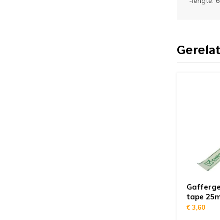
-lengte: 
Gerela
Gafferge
tape 25
€ 3,60