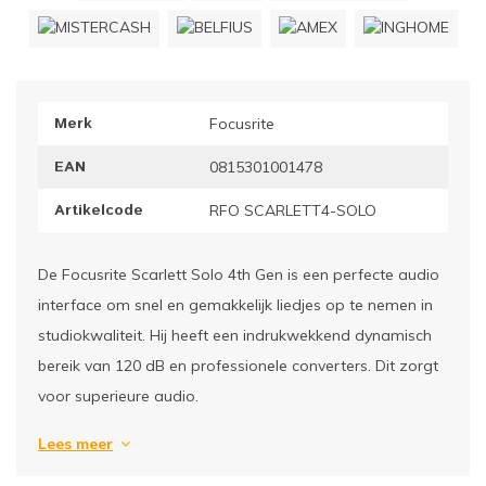
ownriggers
Wielp
ridbouw
Overi
Merk
Focusrite
fzetpalen & afzetkoorden
LCD e
EAN
0815301001478
rukken & stoelen
Artikelcode
RFO SCARLETT4-SOLO
De Focusrite Scarlett Solo 4th Gen is een perfecte audio
interface om snel en gemakkelijk liedjes op te nemen in
studiokwaliteit. Hij heeft een indrukwekkend dynamisch
bereik van 120 dB en professionele converters. Dit zorgt
voor superieure audio.
Lees meer