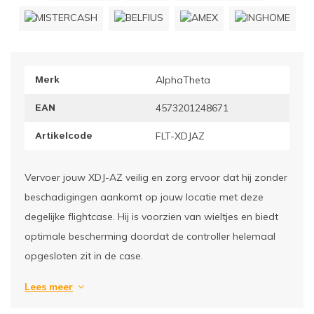
ownriggers
Wielp
ridbouw
Overi
Merk
AlphaTheta
fzetpalen & afzetkoorden
LCD e
EAN
4573201248671
rukken & stoelen
Artikelcode
FLT-XDJAZ
Vervoer jouw XDJ-AZ veilig en zorg ervoor dat hij zonder
beschadigingen aankomt op jouw locatie met deze
degelijke flightcase. Hij is voorzien van wieltjes en biedt
optimale bescherming doordat de controller helemaal
opgesloten zit in de case.
Lees meer