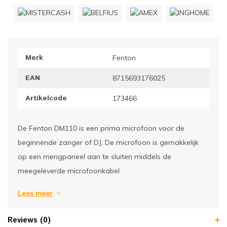
ownriggers
Wielp
ridbouw
Overi
Merk
Fenton
fzetpalen & afzetkoorden
LCD e
EAN
8715693176025
rukken & stoelen
Artikelcode
173466
De Fenton DM110 is een prima microfoon voor de
beginnende zanger of DJ. De microfoon is gemakkelijk
op een mengpaneel aan te sluiten middels de
meegeleverde microfoonkabel.
Lees meer
Reviews (0)