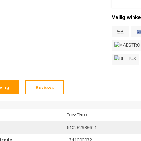
Veilig winke
jving
Reviews
DuraTruss
640282998611
elcode
1741000032