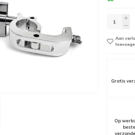
Aan verla
toevoege
Gratis ver
Op werkd
beste
verzonde