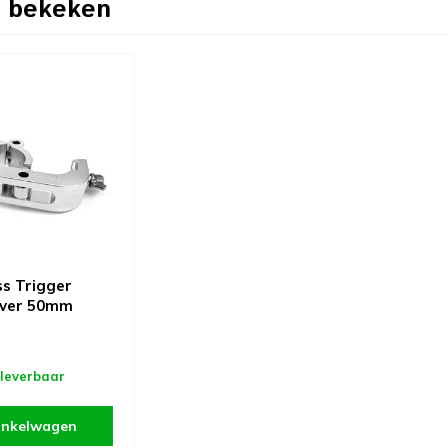
 bekeken
s Trigger
lver 50mm
 leverbaar
inkelwagen