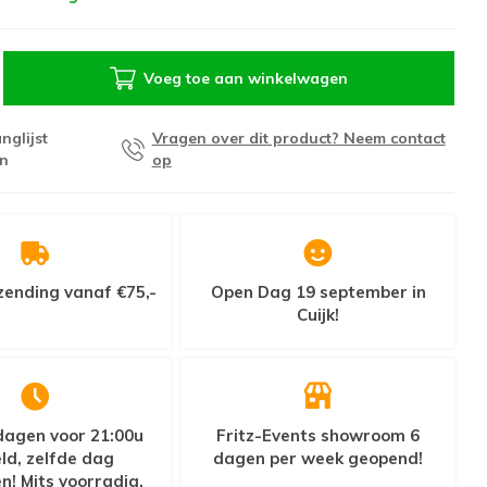
Voeg toe aan winkelwagen
nglijst
Vragen over dit product? Neem contact
n
op
zending vanaf €75,-
Open Dag 19 september in
Cuijk!
agen voor 21:00u
Fritz-Events showroom 6
ld, zelfde dag
dagen per week geopend!
n! Mits voorradig.