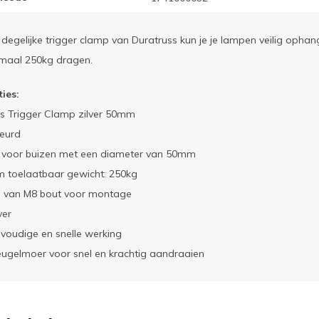
degelijke trigger clamp van Duratruss kun je je lampen veilig ophan
maal 250kg dragen.
ties:
ss Trigger Clamp zilver 50mm
eurd
t voor buizen met een diameter van 50mm
 toelaatbaar gewicht: 250kg
n van M8 bout voor montage
ver
voudige en snelle werking
eugelmoer voor snel en krachtig aandraaien