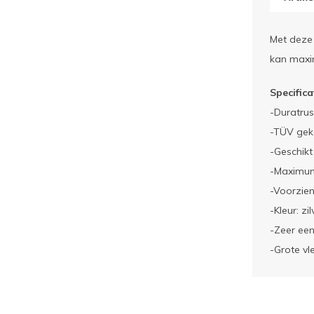
Met deze 
kan maxi
Specifica
-Duratru
-TÜV gek
-Geschik
-Maximum
-Voorzie
-Kleur: zil
-Zeer een
-Grote vl