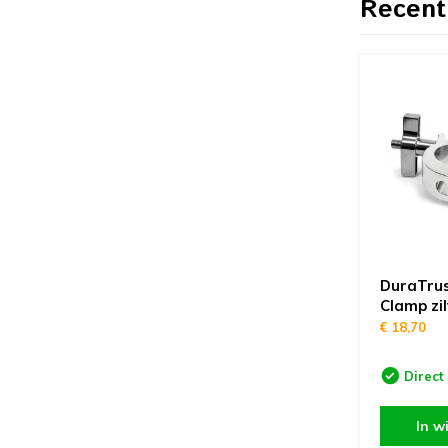
Recent
DuraTrus
Clamp zi
€ 18,70
Direct
In w