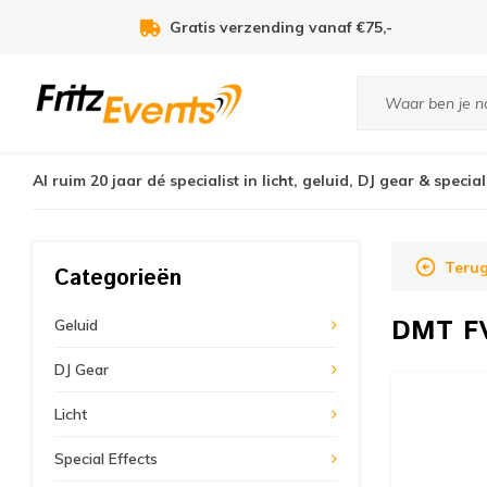
Voor 21:00u besteld, zelfde dag verzonden!
Al ruim 20 jaar dé specialist in licht, geluid, DJ gear & special
Teru
Categorieën
DMT
F
Geluid
DJ Gear
Licht
Special Effects