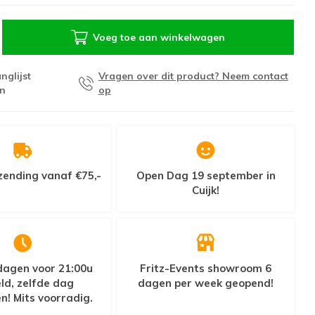
Voeg toe aan winkelwagen
nglijst
Vragen over dit product? Neem contact
n
op
zending vanaf €75,-
Open Dag 19 september in
Cuijk!
agen voor 21:00u
Fritz-Events showroom 6
ld, zelfde dag
dagen per week geopend!
n! Mits voorradig.