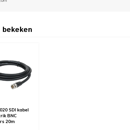
 20m
 bekeken
20 SDI kabel
rik BNC
rs 20m