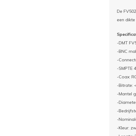
De FV5020
een dikte
Specifica
-DMT FV5
-BNC mal
-Connect
-SMPTE 
-Coax: R
-Bitrate:
-Mantel 
-Diamete
-Bedrijfs
-Nominal
-Kleur: z