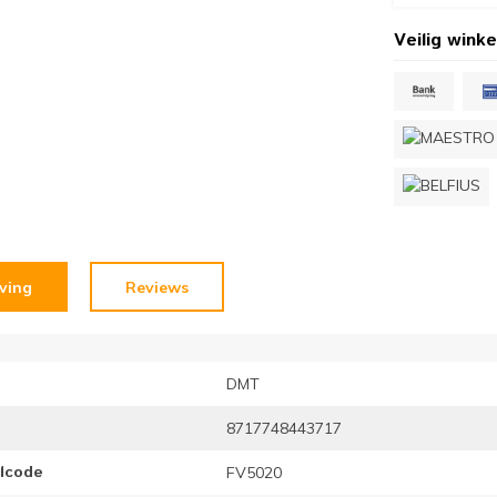
Veilig winke
jving
Reviews
DMT
8717748443717
elcode
FV5020