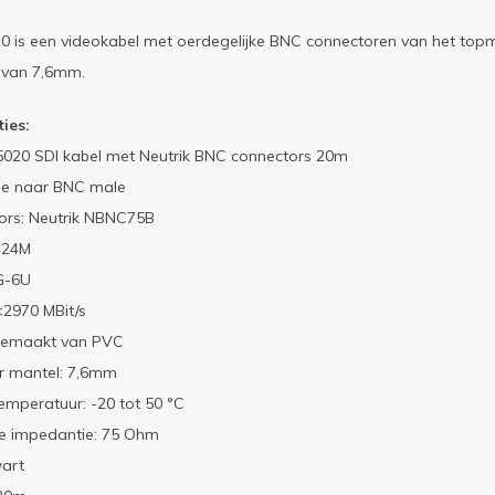
 is een videokabel met oerdegelijke BNC connectoren van het topmer
 van 7,6mm.
ties:
020 SDI kabel met Neutrik BNC connectors 20m
e naar BNC male
ors: Neutrik NBNC75B
424M
G-6U
 <2970 MBit/s
gemaakt van PVC
r mantel: 7,6mm
temperatuur: -20 tot 50 °C
e impedantie: 75 Ohm
wart