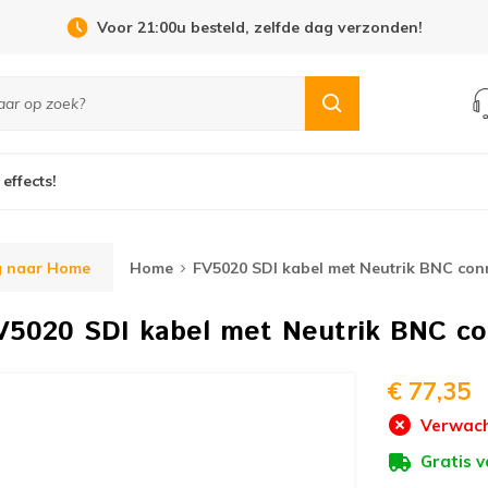
Open Dag 19 september in Cuijk!
 effects!
g naar Home
Home
FV5020 SDI kabel met Neutrik BNC con
V5020 SDI kabel met Neutrik BNC c
€ 77,35
Verwach
Gratis 