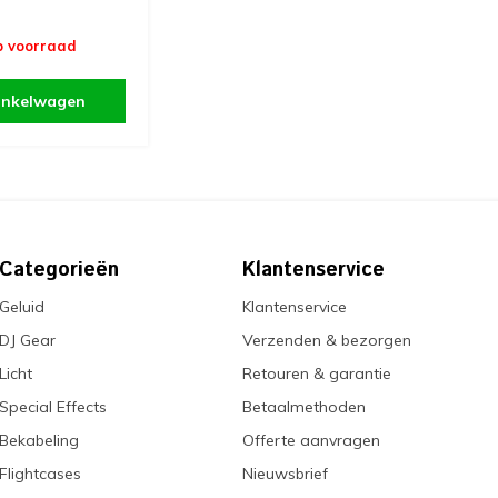
p voorraad
inkelwagen
Categorieën
Klantenservice
Geluid
Klantenservice
DJ Gear
Verzenden & bezorgen
Licht
Retouren & garantie
Special Effects
Betaalmethoden
Bekabeling
Offerte aanvragen
Flightcases
Nieuwsbrief