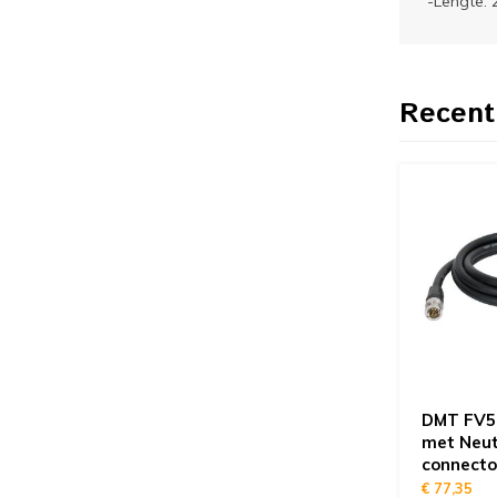
-Lengte:
Recent
DMT FV50
met Neut
connecto
€ 77,35