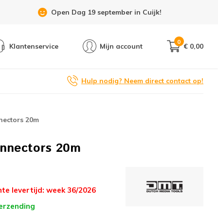
Showroom 6 dagen per week geopend!
0
Klantenservice
Mijn account
€ 0,00
Hulp nodig? Neem direct contact op!
nectors 20m
onnectors 20m
te levertijd: week 36/2026
verzending