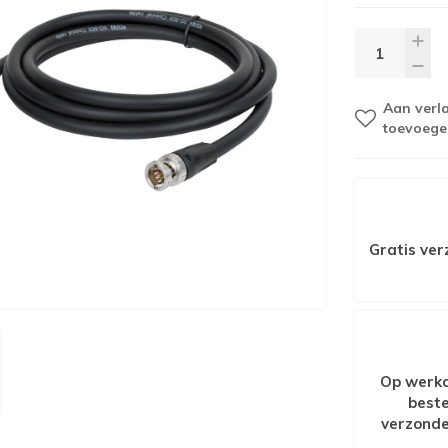
Aan verla
toevoege
Gratis ver
Op werkd
beste
verzonde