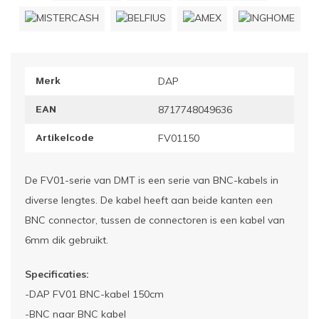
ownriggers
Wielp
ridbouw
Overi
Merk
DAP
fzetpalen & afzetkoorden
LCD e
EAN
8717748049636
rukken & stoelen
Artikelcode
FV01150
De FV01-serie van DMT is een serie van BNC-kabels in
diverse lengtes. De kabel heeft aan beide kanten een
BNC connector, tussen de connectoren is een kabel van
6mm dik gebruikt.
Specificaties:
-DAP FV01 BNC-kabel 150cm
-BNC naar BNC kabel