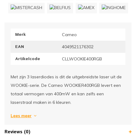
ownriggers
Wielp
ridbouw
Overi
Merk
Cameo
fzetpalen & afzetkoorden
LCD e
EAN
4049521176302
rukken & stoelen
Artikelcode
CLLWOOKIE400RGB
Met zijn 3 laserdiodes is dit de uitgebreidste laser uit de
WOOKIE-serie. De Cameo WOOKIER400RGB levert een
totaal vermogen van 400mW en kan zelfs een
laserstraal maken in 6 kleuren.
Lees meer
Reviews (0)