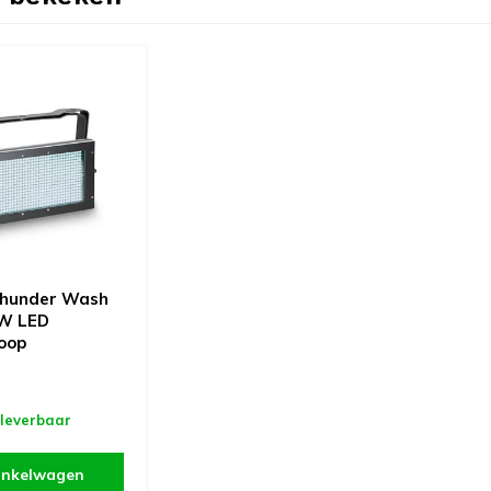
hunder Wash
W LED
oop
 leverbaar
inkelwagen