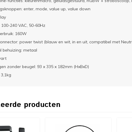
ne-functies: kleurenmacro, geluidsgestuurd, RGBW + stroboscoop, k
gsknoppen: enter, mode, value up, value down
lay
: 100-240 VAC, 50-60Hz
erbruik: 160W
nnector: power twist (blauw en wit, in en uit, compatibel met Neu
l behuizing: metaal
wart
gen zonder beugel: 93 x 335 x 182mm (HxBxD)
 3,1kg
teerde producten