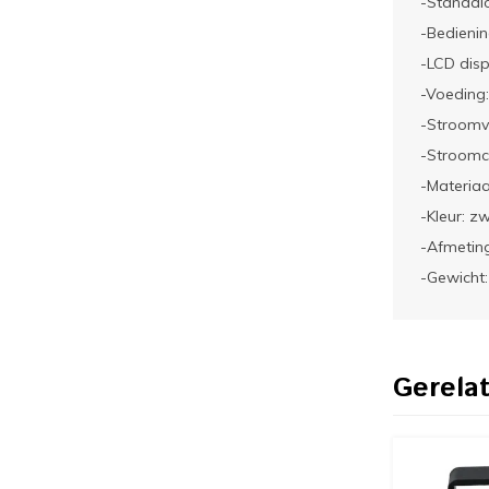
-Standalo
-Bedienin
-LCD disp
-Voeding
-Stroomv
-Stroomco
-Materiaa
-Kleur: z
-Afmetin
-Gewicht:
Gerela