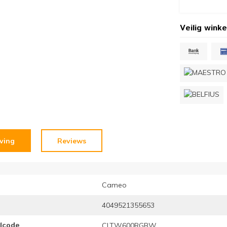
Veilig winke
jving
Reviews
Cameo
4049521355653
elcode
CLTW600RGBW