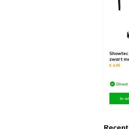
Showtec
zwart m
€ 4,95
Direct
In w
Recent