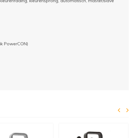
leurenfading, kleurensprong, automatisch, master/slave
trik PowerCON)