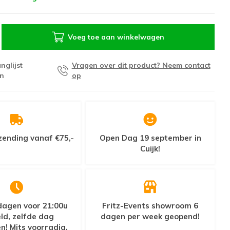
Voeg toe aan winkelwagen
nglijst
Vragen over dit product? Neem contact
n
op
zending vanaf €75,-
Open Dag 19 september in
Cuijk!
agen voor 21:00u
Fritz-Events showroom 6
ld, zelfde dag
dagen per week geopend!
n! Mits voorradig.