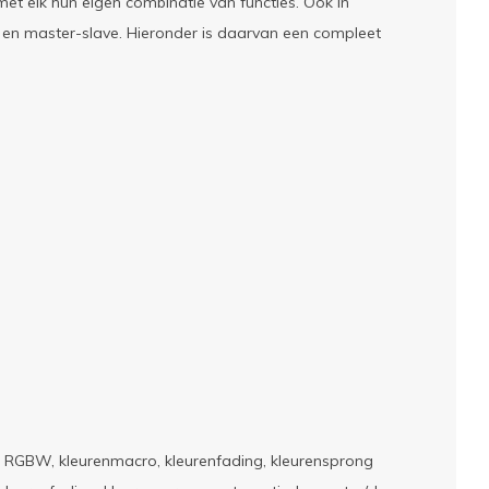
, met elk hun eigen combinatie van functies. Ook in
d en master-slave. Hieronder is daarvan een compleet
urd, RGBW, kleurenmacro, kleurenfading, kleurensprong