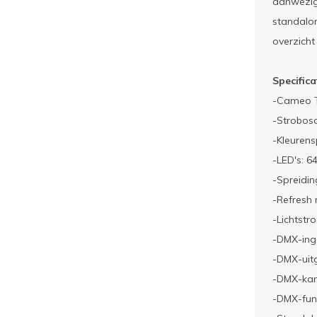
aanwezig.
standalon
overzicht
Specifica
-Cameo 
-Strobosc
-Kleurens
-LED's: 6
-Spreidin
-Refresh 
-Lichtstr
-DMX-ing
-DMX-uit
-DMX-kanal
-DMX-func