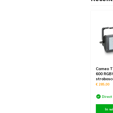
Cameo T
600 RGB
strobosc
€ 285,00
Direct
In w