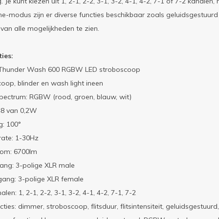
 Je kunt kiezen uit 1, 2-1, 2-2, 3-1, 3-2, 4-1, 4-2, 7-1 of 7-2 kanalen
e-modus zijn er diverse functies beschikbaar zoals geluidsgestuur
 van alle mogelijkheden te zien.
ties:
Thunder Wash 600 RGBW LED stroboscoop
oop, blinder en wash light ineen
pectrum: RGBW (rood, groen, blauw, wit)
48 van 0,2W
g: 100°
rate: 1-30Hz
oom: 6700lm
ang: 3-polige XLR male
gang: 3-polige XLR female
en: 1, 2-1, 2-2, 3-1, 3-2, 4-1, 4-2, 7-1, 7-2
ties: dimmer, stroboscoop, flitsduur, flitsintensiteit, geluidsgestu