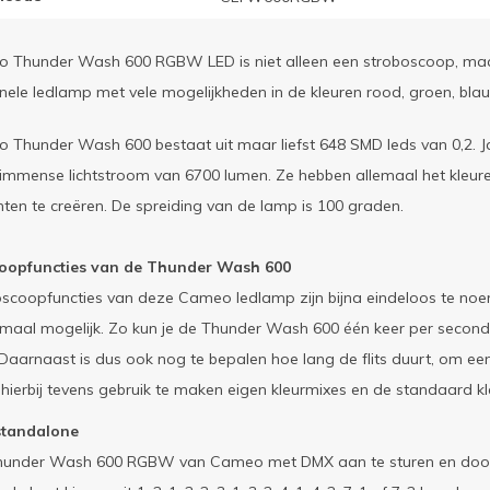
Thunder Wash 600 RGBW LED is niet alleen een stroboscoop, maar te
nele ledlamp met vele mogelijkheden in de kleuren rood, groen, blau
Thunder Wash 600 bestaat uit maar liefst 648 SMD leds van 0,2. Ja, 
 immense lichtstroom van 6700 lumen. Ze hebben allemaal het kleu
nten te creëren. De spreiding van de lamp is 100 graden.
oopfuncties van de Thunder Wash 600
scoopfuncties van deze Cameo ledlamp zijn bijna eindeloos te noemen.
lemaal mogelijk. Zo kun je de Thunder Wash 600 één keer per seconde
 Daarnaast is dus ook nog te bepalen hoe lang de flits duurt, om een
is hierbij tevens gebruik te maken eigen kleurmixes en de standaard 
standalone
under Wash 600 RGBW van Cameo met DMX aan te sturen en door te l