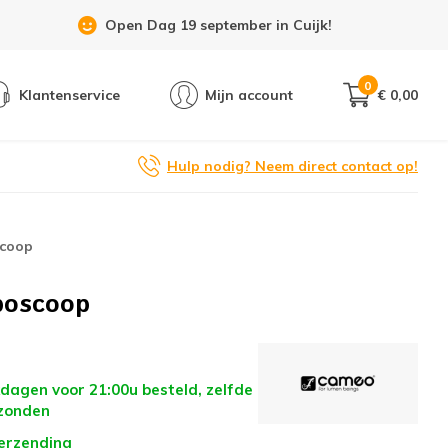
Showroom 6 dagen per week geopend!
0
Klantenservice
Mijn account
€ 0,00
Hulp nodig? Neem direct contact op!
scoop
boscoop
dagen voor 21:00u besteld, zelfde
zonden
verzending