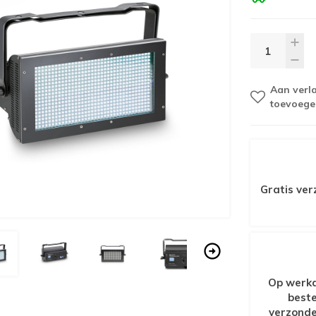
Aan verla
toevoege
Gratis ver
Op werkd
beste
verzonde