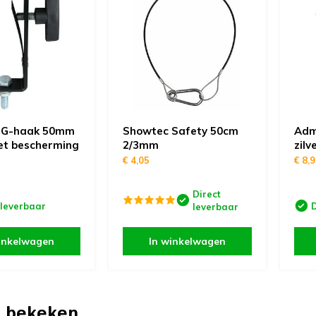
 G-haak 50mm
Showtec Safety 50cm
Adm
et bescherming
2/3mm
zilv
€ 4,05
€ 8,
Direct
 leverbaar
D
leverbaar
inkelwagen
In winkelwagen
 bekeken