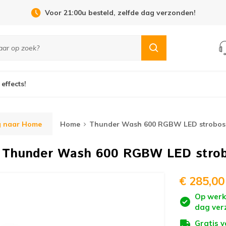
Open Dag 19 september in Cuijk!
 effects!
g naar Home
Home
Thunder Wash 600 RGBW LED strobo
o
Thunder Wash 600 RGBW LED stro
€ 285,00
Op werk
dag ver
Gratis 