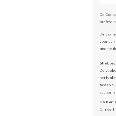
De Cameo 
professio
De Cameo 
voor een
andere ti
Strobosc
De strobo
het is al
tussenin.
vuurpijl 
DMX en 
Om de Th